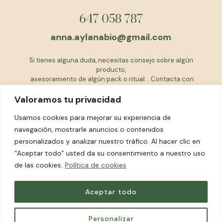
647 058 787
anna.aylanabio@gmail.com
Si tienes alguna duda, necesitas consejo sobre algún
producto,
asesoramiento de algún pack o ritual... Contacta con
nosotras
Valoramos tu privacidad
EQUIPO AYLANABIO
Usamos cookies para mejorar su experiencia de
navegación, mostrarle anuncios o contenidos
personalizados y analizar nuestro tráfico. Al hacer clic en
FACEBOOK
“Aceptar todo” usted da su consentimiento a nuestro uso
INSTAGRAM
de las cookies.
Política de cookies
Aceptar todo
© 2023 aylanabio Todos lo derechos reservados.
Personalizar
Aviso legal
Condiciones de uso
Devoluciones