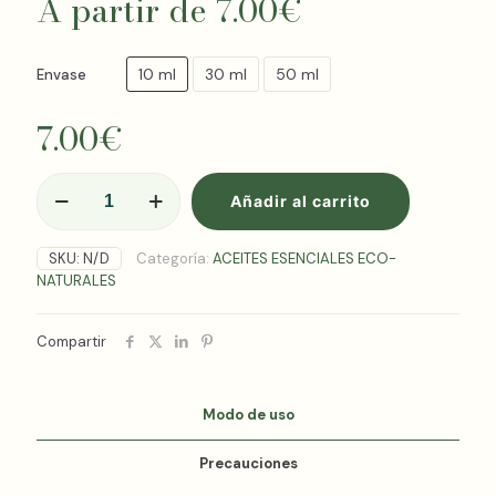
A partir de
7.00
€
10 ml
30 ml
50 ml
Envase
7.00
€
ACEITE
Añadir al carrito
ESENCIAL
CITRONELA
DE
SKU:
N/D
Categoría:
ACEITES ESENCIALES ECO-
JAVA
NATURALES
cantidad
Compartir
Modo de uso
Precauciones