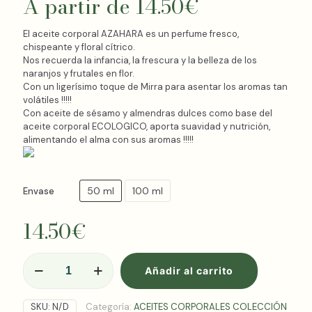
A partir de
14.50
€
El aceite corporal AZAHARA es un perfume fresco,
chispeante y floral cítrico.
Nos recuerda la infancia, la frescura y la belleza de los
naranjos y frutales en flor.
Con un ligerísimo toque de Mirra para asentar los aromas tan
volátiles !!!!!
Con aceite de sésamo y almendras dulces como base del
aceite corporal ECOLOGICO, aporta suavidad y nutrición,
alimentando el alma con sus aromas !!!!!
50 ml
100 ml
Envase
14.50
€
AZAHAR,
Añadir al carrito
ACEITE
CORPORAL
ECO
SKU:
N/D
Categoría:
ACEITES CORPORALES COLECCIÓN
cantidad