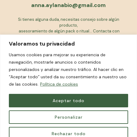
anna.aylanabio@gmail.com
Si tienes alguna duda, necesitas consejo sobre algún
producto,
asesoramiento de algún pack o ritual... Contacta con
nosotras
Valoramos tu privacidad
EQUIPO AYLANABIO
Usamos cookies para mejorar su experiencia de
navegación, mostrarle anuncios o contenidos
personalizados y analizar nuestro tráfico. Al hacer clic en
FACEBOOK
“Aceptar todo” usted da su consentimiento a nuestro uso
INSTAGRAM
de las cookies.
Política de cookies
Aceptar todo
© 2023 aylanabio Todos lo derechos reservados.
Personalizar
Aviso legal
Condiciones de uso
Devoluciones
Política de privacidad
Política de cookies
Rechazar todo