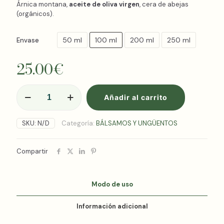
Árnica montana,
aceite de oliva virgen
, cera de abejas
(orgánicos).
50 ml
100 ml
200 ml
250 ml
Envase
25.00
€
BÁLSAMO
Añadir al carrito
NATURAL
DE
ÁRNICA
SKU:
N/D
Categoría:
BÁLSAMOS Y UNGÜENTOS
MONTANA
ARNICALM®
cantidad
Compartir
Modo de uso
Información adicional