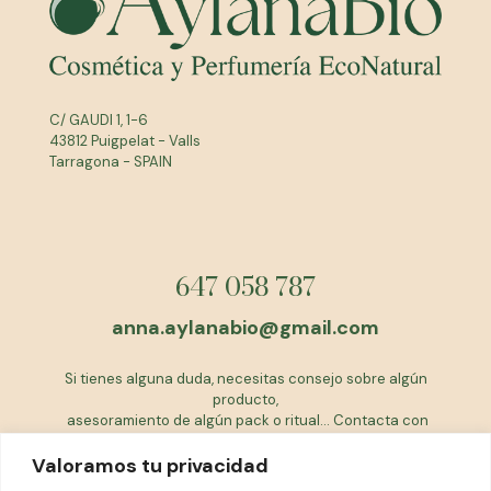
C/ GAUDI 1, 1-6
43812 Puigpelat - Valls
Tarragona - SPAIN
647 058 787
anna.aylanabio@gmail.com
Si tienes alguna duda, necesitas consejo sobre algún
producto,
asesoramiento de algún pack o ritual... Contacta con
nosotras
Valoramos tu privacidad
EQUIPO AYLANABIO