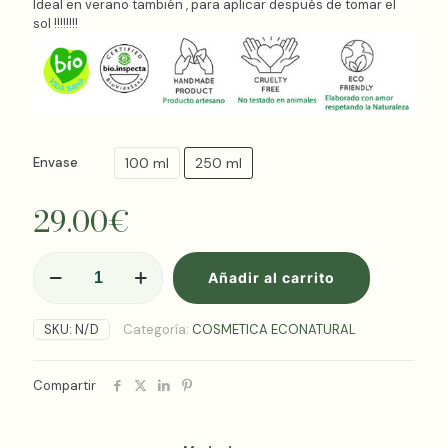
Ideal en verano también , para aplicar después de tomar el
sol !!!!!!!!
100 ml
250 ml
Envase
29.00
€
SERUM
Añadir al carrito
ECOLOGICO
GEL
DE
SKU:
N/D
Categoría:
COSMETICA ECONATURAL
"ALOE
&
HIALURONIC"
Compartir
cantidad