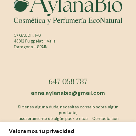
C/ GAUDI 1, 1-6
43812 Puigpelat - Valls
Tarragona - SPAIN
647 058 787
anna.aylanabio@gmail.com
Si tienes alguna duda, necesitas consejo sobre algún
producto,
asesoramiento de algún pack o ritual... Contacta con
nosotras
Valoramos tu privacidad
EQUIPO AYLANABIO