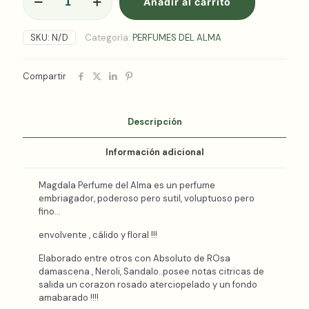
Añadir al carrito
PERFUME
DEL
ALMA
SKU:
N/D
Categoría:
PERFUMES DEL ALMA
cantidad
Compartir
Descripción
Información adicional
Magdala Perfume del Alma es un perfume
embriagador, poderoso pero sutil, voluptuoso pero
fino…
envolvente , cálido y floral !!!
Elaborado entre otros con Absoluto de ROsa
damascena , Neroli, Sandalo..posee notas citricas de
salida un corazon rosado aterciopelado y un fondo
amabarado !!!!