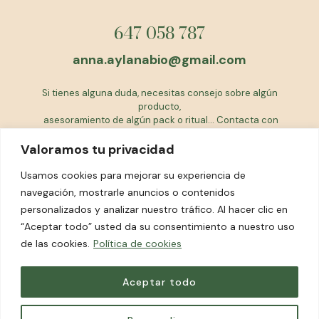
647 058 787
anna.aylanabio@gmail.com
Si tienes alguna duda, necesitas consejo sobre algún
producto,
asesoramiento de algún pack o ritual... Contacta con
nosotras
Valoramos tu privacidad
EQUIPO AYLANABIO
Usamos cookies para mejorar su experiencia de
navegación, mostrarle anuncios o contenidos
personalizados y analizar nuestro tráfico. Al hacer clic en
FACEBOOK
“Aceptar todo” usted da su consentimiento a nuestro uso
INSTAGRAM
de las cookies.
Política de cookies
Aceptar todo
© 2023 aylanabio Todos lo derechos reservados.